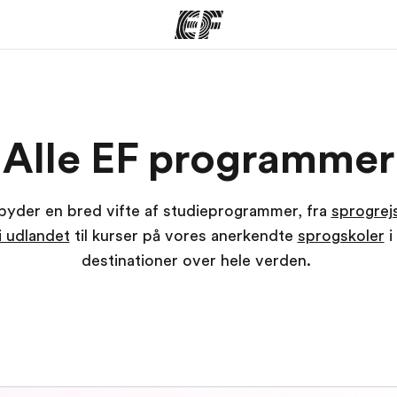
mmer
Kontorer
O
Alle EF programmer
 vi gør
Find et kontor nær dig
Hve
lbyder en bred vifte af studieprogrammer, fra
sprogrej
i udlandet
til kurser på vores anerkendte
sprogskoler
i
destinationer over hele verden.