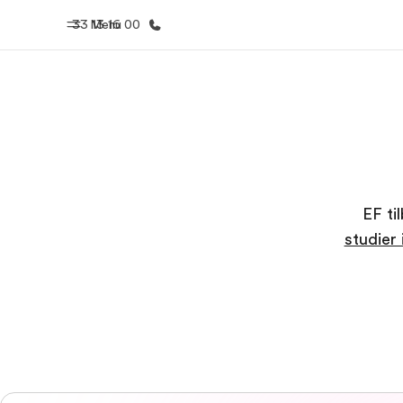
33 13 16 00
Menu
Hjem
Progra
Velkommen til EF
Se alt hvad
EF ti
studier 