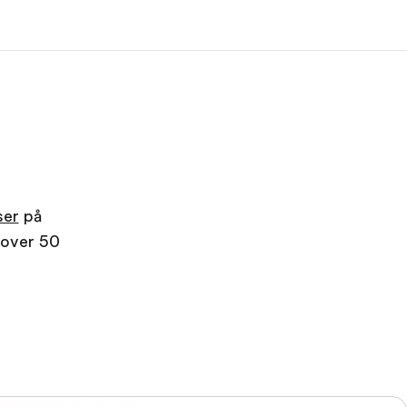
m os
Karriere
m er vi?
Bliv en del af holdet
ser
på
 over 50