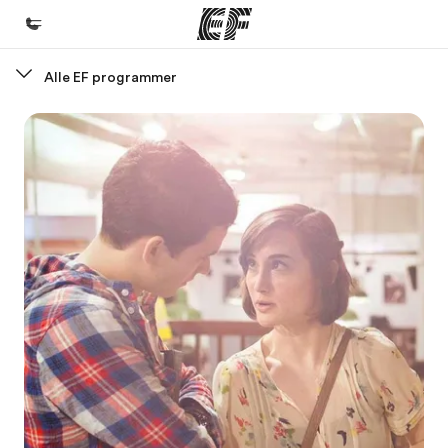
Alle EF programmer
Hjem
Velkommen til EF
Programmer
Se alt hvad vi gør
Kontorer
Find et kontor nær dig
Om os
Hvem er vi?
Karriere
Bliv en del af holdet