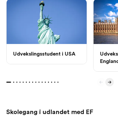
Udvekslingsstudent i USA
Udveksl
Englan
Skolegang i udlandet med EF