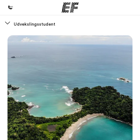
Udvekslingsstudent
Hjem
Velkommen til EF
Programmer
Se alt hvad vi gør
Kontorer
Find et kontor nær dig
Om os
Hvem er vi?
Karriere
Bliv en del af holdet