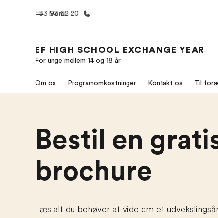
33 93 62 20
Menu
EF HIGH SCHOOL EXCHANGE YEAR
For unge mellem 14 og 18 år
Hjem
Progra
Om os
Programomkostninger
Kontakt os
Til for
Velkommen til EF
Se alt hvad
Bestil en grati
brochure
Læs alt du behøver at vide om et udvekslingsår