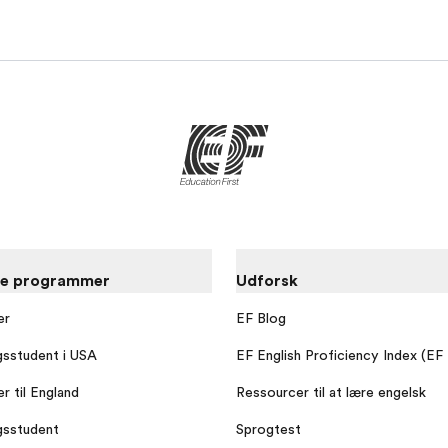
re programmer
Udforsk
er
EF Blog
gsstudent i USA
EF English Proficiency Index (EF
r til England
Ressourcer til at lære engelsk
gsstudent
Sprogtest