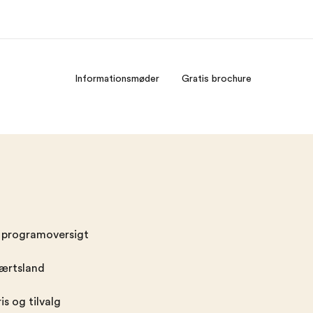
Informationsmøder
Gratis brochure
m os
Karriere
m er vi?
Bliv en del af holdet
t programoversigt
værtsland
s og tilvalg