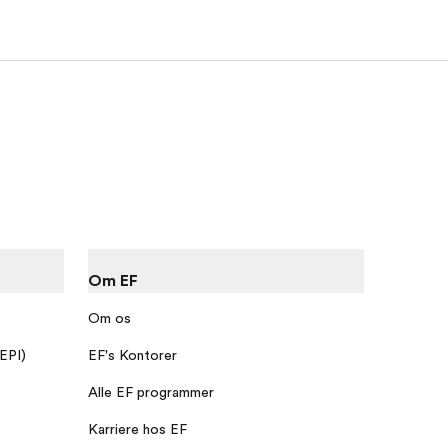
Om EF
Om os
 EPI)
EF's Kontorer
Alle EF programmer
Karriere hos EF