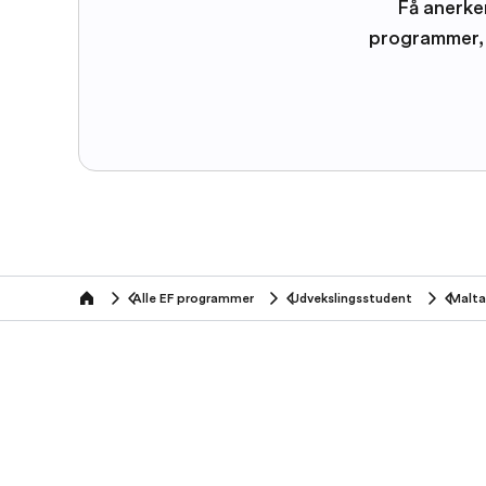
Få anerke
programmer, 
Alle EF programmer
Udvekslingsstudent
Malta
home