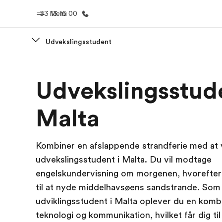
33 13 16 00
Menu
Udvekslingsstudent
Hjem
Progra
Udvekslingsstude
Velkommen til EF
Se alt hvad
Malta
Kombiner en afslappende strandferie med at
udvekslingsstudent i Malta. Du vil modtage
engelskundervisning om morgenen, hvorefter 
til at nyde middelhavsøens sandstrande. Som
udviklingsstudent i Malta oplever du en kombi
teknologi og kommunikation, hvilket får dig til 