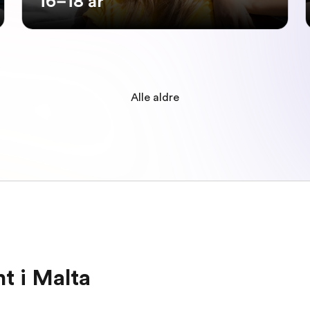
16–18 år
Alle aldre
t i Malta