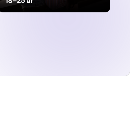
18–25 år