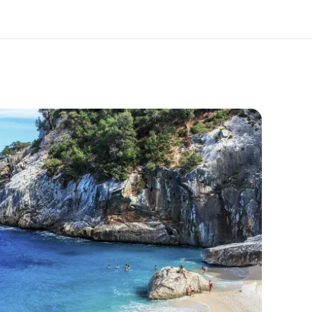
m os
Karriere
m er vi?
Bliv en del af holdet