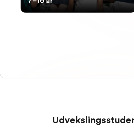
7–16 år
Udvekslingsstuden