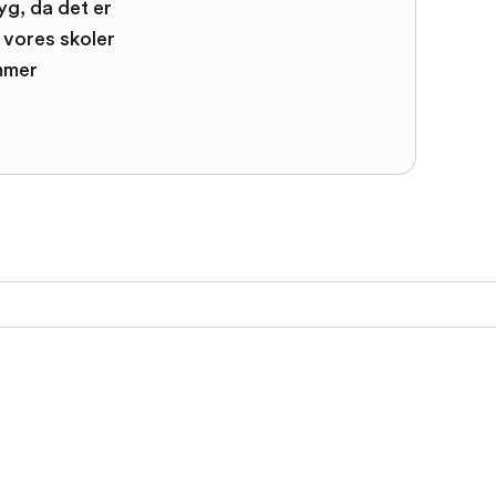
yg, da det er
e vores skoler
mmer