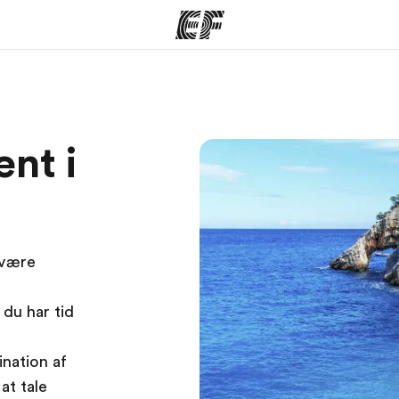
mmer
Kontorer
O
nt i
 vi gør
Find et kontor nær dig
Hve
 være
du har tid
nation af
at tale