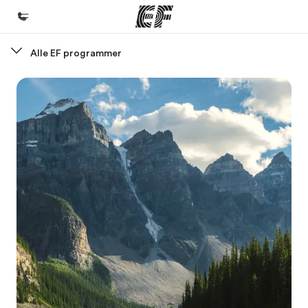
Alle EF programmer
Hjem
Velkommen til EF
Programmer
Se alt hvad vi gør
Kontorer
Find et kontor nær dig
Om os
Hvem er vi?
Karriere
Bliv en del af holdet