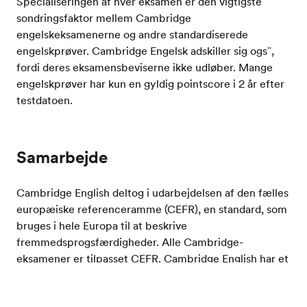
Specialiseringen af hver eksamen er den vigtigste
sondringsfaktor mellem Cambridge
engelskeksamenerne og andre standardiserede
engelskprøver. Cambridge Engelsk adskiller sig ogs¨,
fordi deres eksamensbeviserne ikke udløber. Mange
engelskprøver har kun en gyldig pointscore i 2 år efter
testdatoen.
Samarbejde
Cambridge English deltog i udarbejdelsen af den fælles
europæiske referenceramme (CEFR), en standard, som
bruges i hele Europa til at beskrive
fremmedsprogsfærdigheder. Alle Cambridge-
eksamener er tilpasset CEFR. Cambridge English har et
tæt samarbejde med
British Council
om forvaltningen
af IELTS og har i det sidste årti dannet en alliance med
Test dit engelskniveau