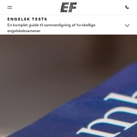
ENGELSK TESTS
En komplet guide til sammenligning af forskellige
engelskeksamener
Hjem
Programmer
Kontorer
Om
Karriere
os
Velkommen
Se alt hvad vi gør
Find et
Bliv en del
til EF
kontor nær
af holdet
Hvem
dig
er vi?