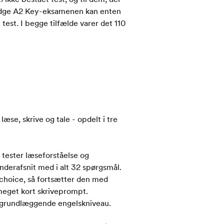
bridge A2 Key-eksamenen kan enten
est. I begge tilfælde varer det 110
æse, skrive og tale - opdelt i tre
 tester læseforståelse og
nderafsnit med i alt 32 spørgsmål.
-choice, så fortsætter den med
 meget kort skriveprompt.
t grundlæggende engelskniveau.