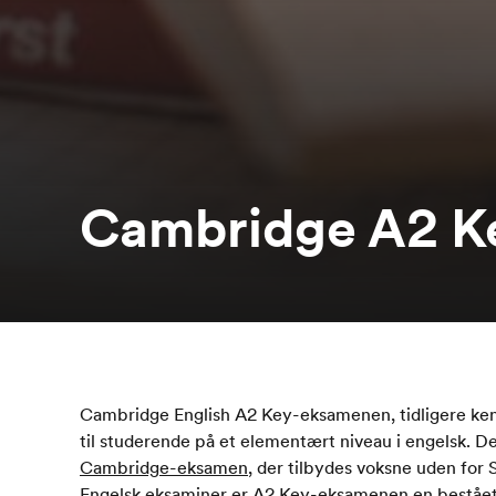
Cambridge A2 K
Cambridge English A2 Key-eksamenen, tidligere ke
til studerende på et elementært niveau i engelsk. De
Cambridge-eksamen
, der tilbydes voksne uden for
Engelsk eksaminer er A2 Key-eksamenen en bestået/i