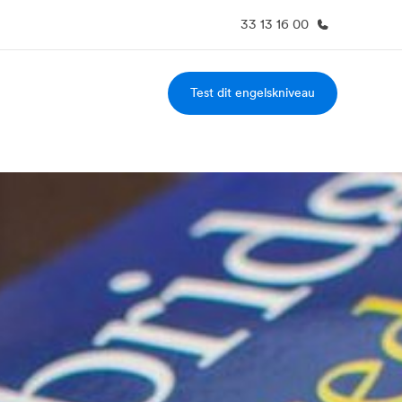
33 13 16 00
Test dit engelskniveau
m os
Karriere
em er vi?
Bliv en del af holdet