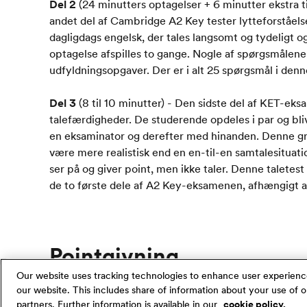
Del 2
(24 minutters optagelser + 6 minutter ekstra til
andet del af Cambridge A2 Key tester lytteforståelse
dagligdags engelsk, der tales langsomt og tydeligt 
optagelse afspilles to gange. Nogle af spørgsmålene
udfyldningsopgaver. Der er i alt 25 spørgsmål i denn
Del 3
(8 til 10 minutter) - Den sidste del af KET-ek
talefærdigheder. De studerende opdeles i par og bl
en eksaminator og derefter med hinanden. Denne gru
være mere realistisk end en en-til-en samtalesituati
ser på og giver point, men ikke taler. Denne taletes
de to første dele af A2 Key-eksamenen, afhængigt a
Pointgivning
Our website uses tracking technologies to enhance user experienc
our website. This includes share of information about your use of ou
Alle Cambridge English-eksaminer rapporteres ved 
partners. Further information is available in our
cookie policy.