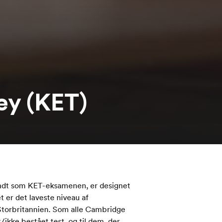
ey (KET)
ndt som KET-eksamenen, er designet
t er det laveste niveau af
 Storbritannien. Som alle Cambridge
kke bestået test, og til dem, der