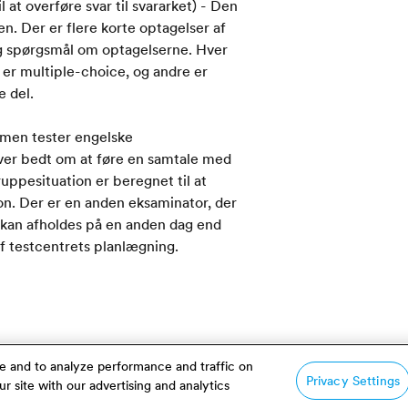
 at overføre svar til svararket) - Den
n. Der er flere korte optagelser af
og spørgsmål om optagelserne. Hver
 er multiple-choice, og andre er
e del.
samen tester engelske
iver bedt om at føre en samtale med
ppesituation er beregnet til at
on. Der er en anden eksaminator, der
t kan afholdes på en anden dag end
f testcentrets planlægning.
e and to analyze performance and traffic on
Privacy Settings
r site with our advertising and analytics
hjælp af den samme scoringsskala,