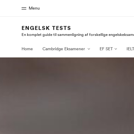
Menu
ENGELSK TESTS
En komplet guide til sammenligning af forskellige engelskeksam
Hjem
Progra
Velkommen til EF
Se alt hvad
Home
Cambridge Eksamener
EF SET
IEL