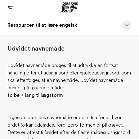
Ressourcer til at lære engelsk
Hjem
Velkommen til EF
Udvidet navnemåde
Programmer
Se alt hvad vi gør
Udvidet navnemåde bruges til at udtrykke en fortsat
handling efter et udsagnsord eller hjælpeudsagnsord, som
Kontorer
skal efterfølges af en navnemåde. Udvidet navnemåde
Find et kontor nær dig
dannes på følgende måde:
to be + lang tillægsform
Om os
Hvem er vi?
Ligesom præsens navnemåde er der situationer, hvor
Karriere
ordet
to
kan udelades, fordi zero-formen er påkrævet.
Bliv en del af holdet
Dette er oftest tilfældet efter de fleste mådesudsagnsord