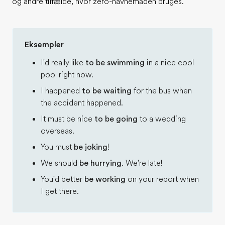
og andre tilfælde, hvor zero-navnemåden bruges.
Eksempler
I'd really like
to be swimming
in a nice cool
pool right now.
I happened
to be waiting
for the bus when
the accident happened.
It must be nice
to be going
to a wedding
overseas.
You must
be joking
!
We should
be hurrying
. We're late!
You'd better
be working
on your report when
I get there.