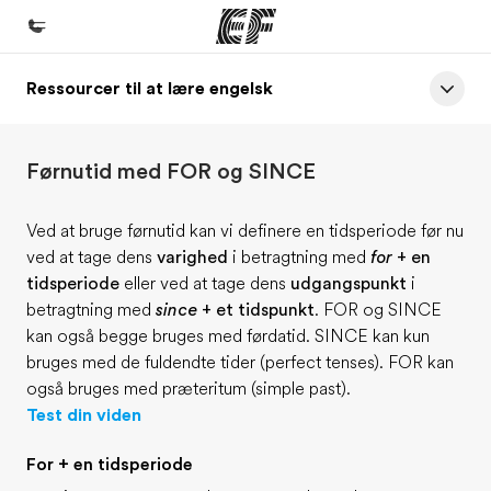
Ressourcer til at lære engelsk
Hjem
Velkommen til EF
Førnutid med FOR og SINCE
Programmer
Se alt hvad vi gør
Ved at bruge førnutid kan vi definere en tidsperiode før nu
ved at tage dens
varighed
i betragtning med
for +
en
Kontorer
tidsperiode
eller ved at tage dens
udgangspunkt
i
Find et kontor nær dig
betragtning med
since +
et tidspunkt
. FOR og SINCE
kan også begge bruges med førdatid. SINCE kan kun
Om os
bruges med de fuldendte tider (perfect tenses). FOR kan
Hvem er vi?
også bruges med præteritum (simple past).
Test din viden
Karriere
Bliv en del af holdet
For + en tidsperiode