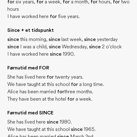
for
six years,
for
a week,
for
a month,
for
hours,
for
two
hours
I have worked here
for
five years.
Since + et tidspunkt
since
this morning,
since
last week,
since
yesterday
since
I was a child,
since
Wednesday,
since
2 o'clock
I have worked here
since
1990.
Førnutid med FOR
She has lived here
for
twenty years.
We have taught at this school
for
a long time.
Alice has been married
for
three months.
They have been at the hotel
for
a week.
Førnutid med SINCE
She has lived here
since
1980.
We have taught at this school
since
1965.
Alice has been married
since
March 2nd.