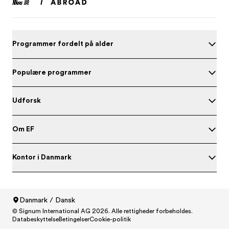
Programmer fordelt på alder
Populære programmer
Udforsk
Om EF
Kontor i Danmark
Test dit engelskniveau
Danmark / Dansk
© Signum International AG 2026. Alle rettigheder forbeholdes.
North America
/
Canada / English
Databeskyttelse
Betingelser
Cookie-politik
North America
/
Canada / Français