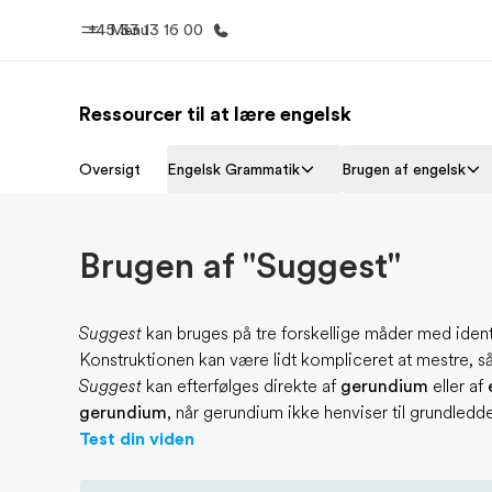
+45 33 13 16 00
Menu
Ressourcer til at lære engelsk
Hjem
Progra
Oversigt
Engelsk Grammatik
Brugen af engelsk
Velkommen til EF
Se alt hvad
Brugen af "Suggest"
Suggest
kan bruges på tre forskellige måder med ident
Konstruktionen kan være lidt kompliceret at mestre, 
Suggest
kan efterfølges direkte af
gerundium
eller af
gerundium
, når gerundium ikke henviser til grundledd
Test din viden