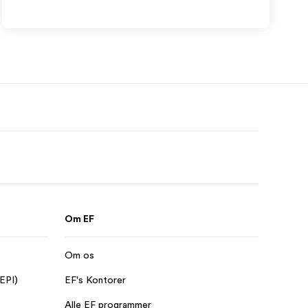
Om EF
Om os
 EPI)
EF's Kontorer
Alle EF programmer