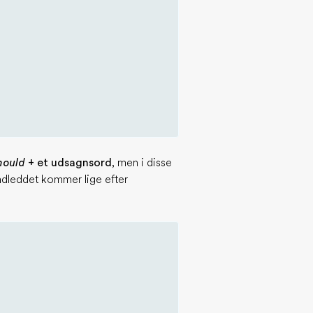
hould
+ et udsagnsord
, men i disse
ndleddet kommer lige efter