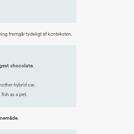
ning fremgår tydeligt af konteksten.
gest chocolate
.
nother hybrid car.
 fish as a pet.
vnemåde
.