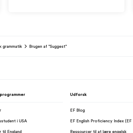
sk grammatik
Brugen af "Suggest"
 programmer
Udforsk
r
EF Blog
sstudent i USA
EF English Proficiency Index (EF
 til England
Ressourcer til at lære engelsk