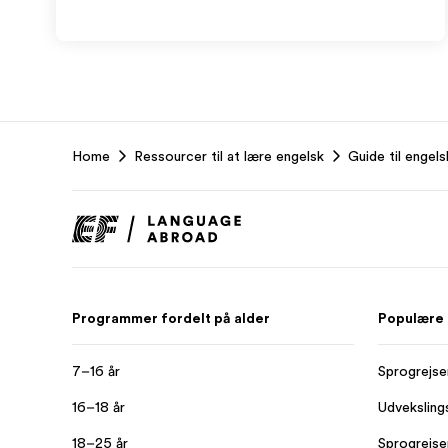
EF
Home
Ressourcer til at lære engelsk
Guide til engel
Footer
Programmer fordelt på alder
Populære
7–16 år
Sprogrejse
16–18 år
Udveksling
18–25 år
Sprogrejser