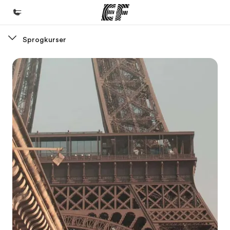
Sprogkurser
Hjem
Velkommen til EF
Programmer
Se alt hvad vi gør
Kontorer
Find et kontor nær dig
Om os
Hvem er vi?
Karriere
Bliv en del af holdet