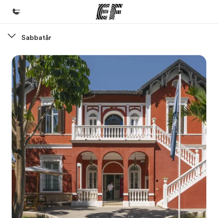
Sabbatår
Hjem
Velkommen til EF
Programmer
Se alt hvad vi gør
Kontorer
Find et kontor nær dig
Om os
Hvem er vi?
Karriere
Bliv en del af holdet