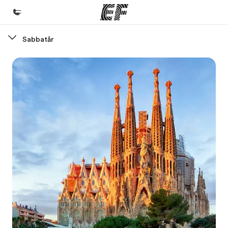
Sabbatår
Hjem
Velkommen til EF
Programmer
Se alt hvad vi gør
Kontorer
Find et kontor nær dig
Om os
Hvem er vi?
Karriere
Bliv en del af holdet