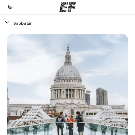
Sabbatår
Hjem
Velkommen til EF
Programmer
Se alt hvad vi gør
Kontorer
Find et kontor nær dig
Om os
Hvem er vi?
Karriere
Bliv en del af holdet