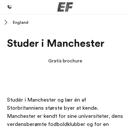
England
Hjem
Velkommen til EF
Studer i Manchester
Programmer
Se alt hvad vi gør
Gratis brochure
Kontorer
Find et kontor nær dig
Om os
EF Campus
EF Campus
EF Campus
EF Campus
Studér i Manchester og lær én af
Hvem er vi?
Storbritanniens største byer at kende.
Karriere
Manchester er kendt for sine universiteter, dens
Bliv en del af holdet
verdensberømte fodboldklubber og for en