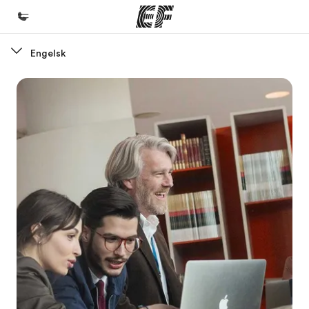
Engelsk
Hjem
Velkommen til EF
Programmer
Se alt hvad vi gør
Kontorer
Find et kontor nær dig
Om os
Hvem er vi?
Karriere
Bliv en del af holdet