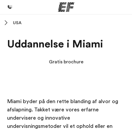
USA
Hjem
Velkommen til EF
Uddannelse i Miami
Programmer
Se alt hvad vi gør
Gratis brochure
Kontorer
Find et kontor nær dig
Om os
EF Campus
EF Campus
EF Campus
EF Campus
Miami byder på den rette blanding af alvor og
Hvem er vi?
afslapning. Takket være vores erfarne
Karriere
undervisere og innovative
Bliv en del af holdet
undervisningsmetoder vil et ophold eller en