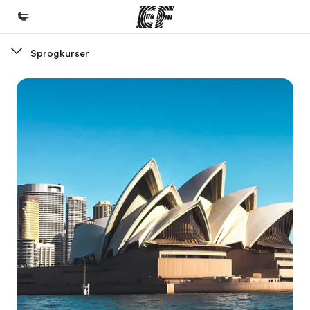
Sprogkurser
Hjem
Velkommen til EF
Programmer
Se alt hvad vi gør
Kontorer
Find et kontor nær dig
Om os
Hvem er vi?
Karriere
Bliv en del af holdet