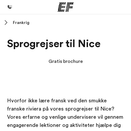
Frankrig
Hjem
Velkommen til EF
Sprogrejser til Nice
Programmer
Se alt hvad vi gør
Gratis brochure
Kontorer
Find et kontor nær dig
Om os
EF Campus
EF Campus
Hvorfor ikke lære fransk ved den smukke
Hvem er vi?
franske riviera på vores sprogrejser til Nice?
Karriere
Vores erfarne og venlige undervisere vil gennem
Bliv en del af holdet
engagerende lektioner og aktiviteter hjælpe dig