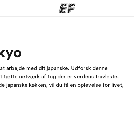
mmer
Kontorer
O
okyo
 vi gør
Find et kontor nær dig
Hve
 at arbejde med dit japanske. Udforsk denne
t tætte netværk af tog der er verdens travleste.
japanske køkken, vil du få en oplevelse for livet,