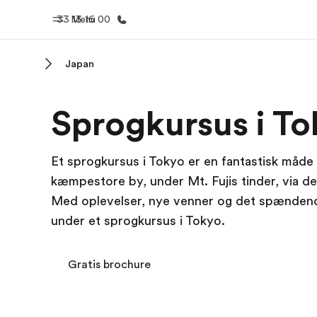
33 13 16 00
Menu
Japan
Hjem
Progra
Sprogkursus i T
Velkommen til EF
Se alt hvad
Et sprogkursus i Tokyo er en fantastisk måde
kæmpestore by, under Mt. Fujis tinder, via de
Med oplevelser, nye venner og det spændende 
under et sprogkursus i Tokyo.
Gratis brochure