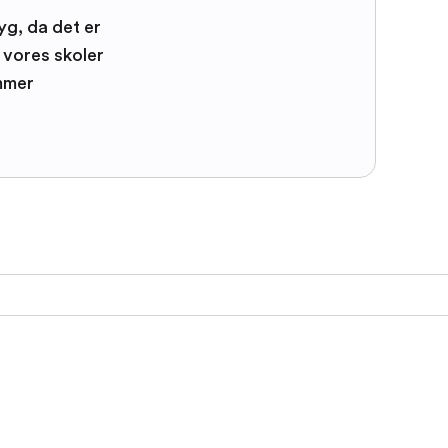
yg, da det er
e vores skoler
mmer