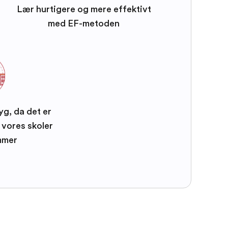
Lær hurtigere og mere effektivt
med EF-metoden
yg, da det er
e vores skoler
mmer