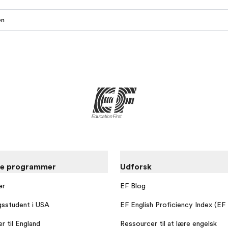
on
re programmer
Udforsk
er
EF Blog
gsstudent i USA
EF English Proficiency Index (EF
r til England
Ressourcer til at lære engelsk