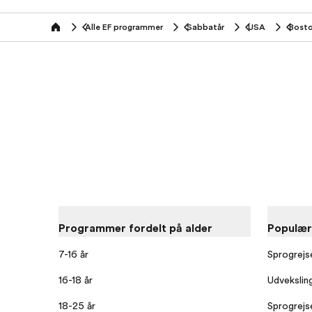
Alle EF programmer
Sabbatår
USA
Bost
home
Programmer fordelt på alder
Populæ
7-16 år
Sprogrejs
16-18 år
Udvekslin
18-25 år
Sprogrejse