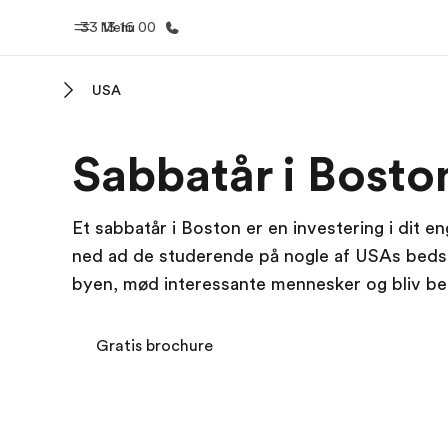
33 13 16 00
Menu
USA
Hjem
Progra
Sabbatår i Bosto
Velkommen til EF
Se alt hvad
Et sabbatår i Boston er en investering i dit e
ned ad de studerende på nogle af USAs beds
byen, mød interessante mennesker og bliv bedr
Gratis brochure