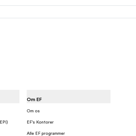
Om EF
Om os
 EPI)
EF's Kontorer
Alle EF programmer