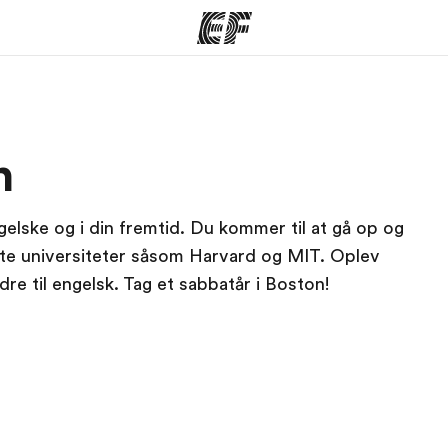
mmer
Kontorer
O
n
 vi gør
Find et kontor nær dig
Hve
ngelske og i din fremtid. Du kommer til at gå op og
te universiteter såsom Harvard og MIT. Oplev
e til engelsk. Tag et sabbatår i Boston!