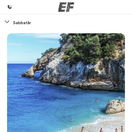
Sabbatår
Hjem
Velkommen til EF
Programmer
Se alt hvad vi gør
Kontorer
Find et kontor nær dig
Om os
Hvem er vi?
Karriere
Bliv en del af holdet