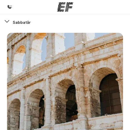
Sabbatår
Hjem
Velkommen til EF
Programmer
Se alt hvad vi gør
Kontorer
Find et kontor nær dig
Om os
Hvem er vi?
Karriere
Bliv en del af holdet