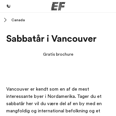
Canada
Hjem
Velkommen til EF
Sabbatår i Vancouver
Programmer
Se alt hvad vi gør
Gratis brochure
Kontorer
Find et kontor nær dig
Om os
EF Campus
EF Campus
Vancouver er kendt som en af de mest
Hvem er vi?
interessante byer i Nordamerika. Tager du et
Karriere
sabbatår her vil du være del af en by med en
Bliv en del af holdet
mangfoldig og international befolkning og et