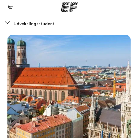
Udvekslingsstudent
Hjem
Velkommen til EF
Programmer
Se alt hvad vi gør
Kontorer
Find et kontor nær dig
Om os
Hvem er vi?
Karriere
Bliv en del af holdet