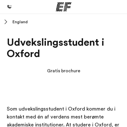
England
Hjem
Velkommen til EF
Udvekslingsstudent i
Programmer
Oxford
Se alt hvad vi gør
Kontorer
Gratis brochure
Find et kontor nær dig
Om os
Hvem er vi?
EF Campus
EF Campus
Karriere
Som udvekslingsstudent i Oxford kommer du i
kontakt med én af verdens mest berømte
Bliv en del af holdet
akademiske institutioner. At studere i Oxford, er