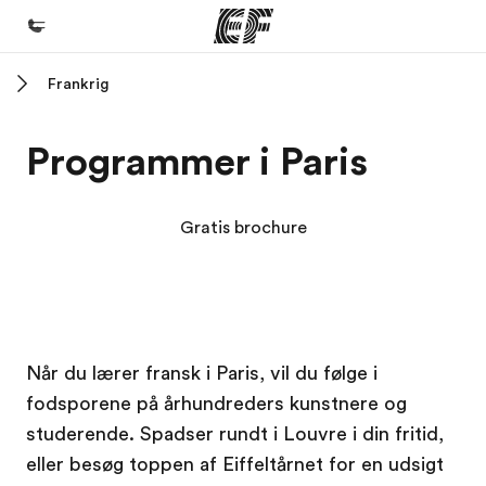
Frankrig
Hjem
Velkommen til EF
Programmer i Paris
Programmer
Se alt hvad vi gør
Gratis brochure
Kontorer
Find et kontor nær dig
Om os
EF Campus
EF Campus
Når du lærer fransk i Paris, vil du følge i
Hvem er vi?
fodsporene på århundreders kunstnere og
Karriere
studerende. Spadser rundt i Louvre i din fritid,
Bliv en del af holdet
eller besøg toppen af Eiffeltårnet for en udsigt