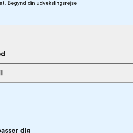
det. Begynd din udvekslingsrejse
ed
l
passer dig