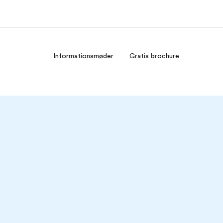
Informationsmøder
Gratis brochure
m os
Karriere
m er vi?
Bliv en del af holdet