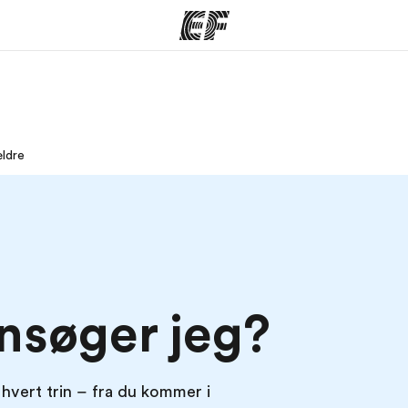
mmer
Kontorer
O
ældre
 vi gør
Find et kontor nær dig
Hve
nsøger jeg?
 hvert trin – fra du kommer i