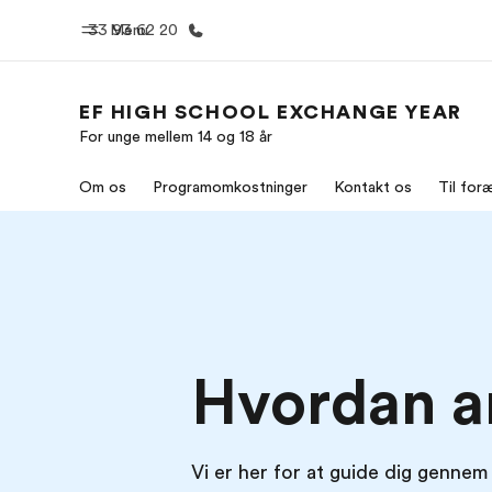
33 93 62 20
Menu
EF HIGH SCHOOL EXCHANGE YEAR
For unge mellem 14 og 18 år
Hjem
Progra
Om os
Programomkostninger
Kontakt os
Til for
Velkommen til EF
Se alt hvad
Hvordan a
Vi er her for at guide dig gennem