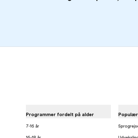
Programmer fordelt på alder
Populæ
7-16 år
Sprogrejs
16-18 år
Udvekslin