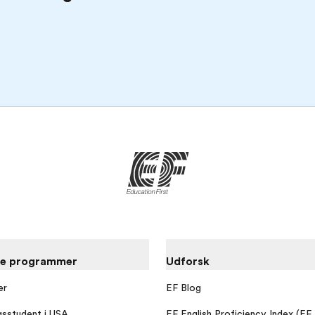
re programmer
Udforsk
er
EF Blog
gsstudent i USA
EF English Proficiency Index (EF