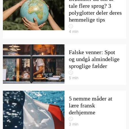
tale flere sprog? 3
polyglotter deler deres
hemmelige tips
4
min
Falske venner: Spot
og undgå almindelige
sproglige fælder
5
min
5 nemme måder at
lære fransk
derhjemme
3
min