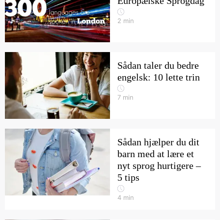
Europæiske Sprogdag
2
min
Sådan taler du bedre
engelsk: 10 lette trin
7
min
Sådan hjælper du dit
barn med at lære et
nyt sprog hurtigere –
5 tips
4
min