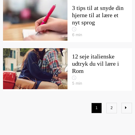
3 tips til at snyde din
hjerne til at lære et
nyt sprog
6
min
12 seje italienske
udtryk du vil lære i
Rom
5
min
1
2