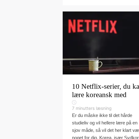
10 Netflix-serier, du k
lære koreansk med
7
minutters læsning
Er du måske ikke til det hårde
studieliv og vil hellere lære på en
sjov måde, så vil det her klart v
noget for dig. Korea, især Sydko