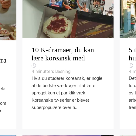
10 K-dramaer, du kan
5 
lære koreansk med
hu
fra
4
minutters læsning
4
m
Hvis du studerer koreansk, er nogle
Det
af de bedste værktøjer til at lære
for
ele
sproget kun et par klik væk.
os t
Koreanske tv-serier er blevet
arb
 som
superpopulære over h...
fre
e