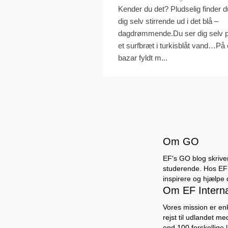
Kender du det? Pludselig finder d
dig selv stirrende ud i det blå –
dagdrømmende.Du ser dig selv 
et surfbræt i turkisblåt vand…På
bazar fyldt m...
Om GO
EF's GO blog skriver
studerende. Hos EF l
inspirere og hjælpe 
Om EF Intern
Vores mission er en
rejst til udlandet me
end 100 forskellige