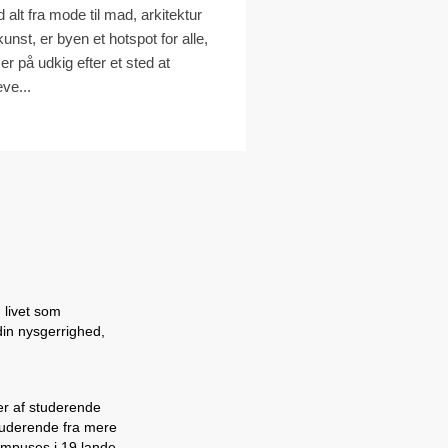
 alt fra mode til mad, arkitektur
kunst, er byen et hotspot for alle,
 er på udkig efter et sted at
eve...
 livet som
din nysgerrighed,
er af studerende
 studerende fra mere
ampuses i 19 lande