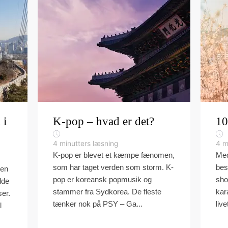
 i
K-pop – hvad er det?
10
4
minutters læsning
4
m
K-pop er blevet et kæmpe fænomen,
Med
som har taget verden som storm. K-
bes
den
pop er koreansk popmusik og
sho
lde
stammer fra Sydkorea. De fleste
kar
er.
tænker nok på PSY – Ga...
live
l