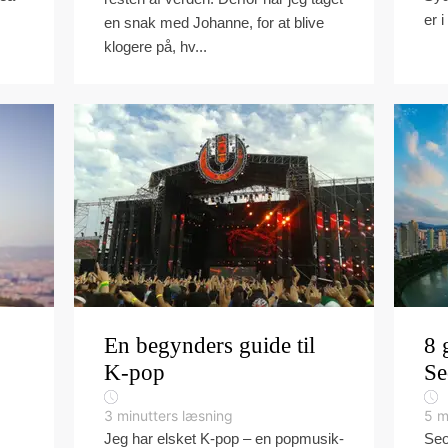
er i
en snak med Johanne, for at blive
klogere på, hv...
En begynders guide til
8 
K-pop
Se
3
minutters læsning
5
m
Jeg har elsket K-pop – en popmusik-
Seo