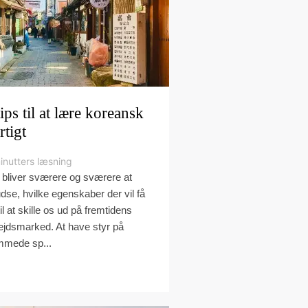
tips til at lære koreansk
rtigt
inutters læsning
 bliver sværere og sværere at
udse, hvilke egenskaber der vil få
il at skille os ud på fremtidens
ejdsmarked. At have styr på
mmede sp...