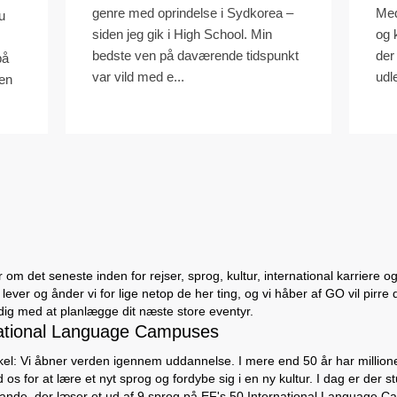
genre med oprindelse i Sydkorea –
Med
u
siden jeg gik i High School. Min
og 
bedste ven på daværende tidspunkt
der
på
var vild med e...
udl
 en
 om det seneste inden for rejser, sprog, kultur, international karriere og
ever og ånder vi for lige netop de her ting, og vi håber af GO vil pirre 
dig med at planlægge dit næste store eventyr.
ational Language Campuses
kel: Vi åbner verden igennem uddannelse. I mere end 50 år har million
d os for at lære et nyt sprog og fordybe sig i en ny kultur. I dag er der
 lande, der læser et ud af 9 sprog på EF's 50 International Language C