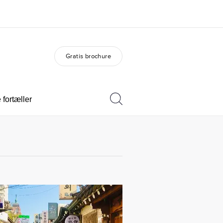
Gratis brochure
Om os
Karriere
m er vi?
Bliv en del af holdet
fortæller