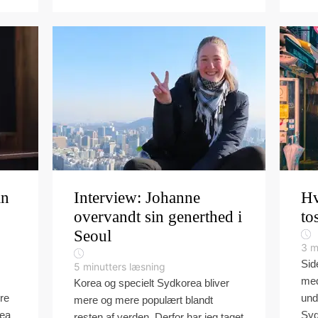
an
Interview: Johanne
Hv
overvandt sin generthed i
to
Seoul
3
m
Sid
5
minutters læsning
med
Korea og specielt Sydkorea bliver
ære
und
mere og mere populært blandt
rea
Syd
resten af verden. Derfor har jeg taget