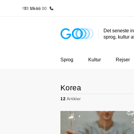
33 13 16 00
Menu
Det seneste in
sprog, kultur a
Hjem
Progra
Velkommen til EF
Se alt hvad
Sprog
Kultur
Rejser
Korea
12
Artikler