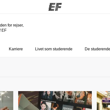
den for rejser,
f EF
mmer
Kontorer
 vi gør
Find et kontor nær dig
Hve
Karriere
Livet som studerende
De studerende 