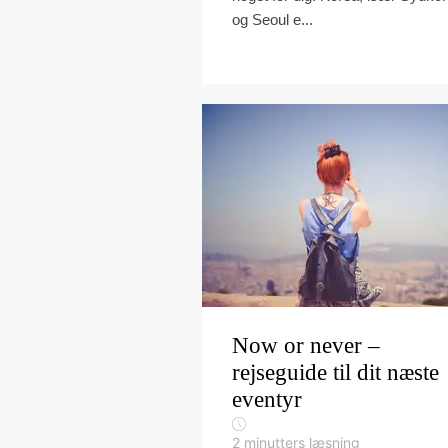
og Seoul e...
Now or never –
rejseguide til dit næste
eventyr
2
minutters læsning