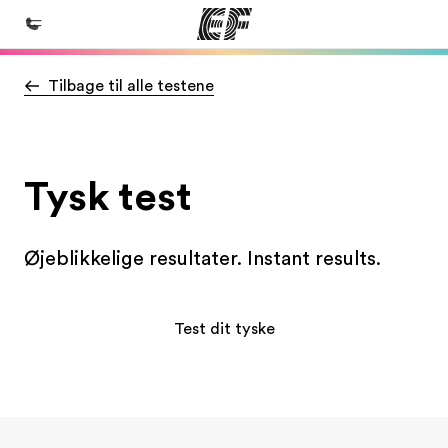
Tilbage til alle testene
Hjem
Velkommen til EF
Programmer
Tysk test
Se alt hvad vi gør
Kontorer
Øjeblikkelige resultater. Instant results.
Find et kontor nær dig
Om os
Test dit tyske
Hvem er vi?
Karriere
Bliv en del af holdet