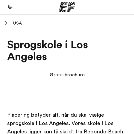
USA
Hjem
Velkommen til EF
Sprogskole i Los
Programmer
Angeles
Se alt hvad vi gør
Kontorer
Gratis brochure
Find et kontor nær dig
Om os
Hvem er vi?
EF Campus
EF Campus
Karriere
Placering betyder alt, når du skal vælge
sprogskole i Los Angeles. Vores skole i Los
Bliv en del af holdet
Angeles ligger kun få skridt fra Redondo Beach