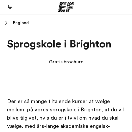
England
Hjem
Velkommen til EF
Sprogskole i Brighton
Programmer
Se alt hvad vi gør
Gratis brochure
Kontorer
Find et kontor nær dig
Om os
EF Campus
EF Campus
Der er så mange tiltalende kurser at vælge
Hvem er vi?
mellem, på vores sprogskole i Brighton, at du vil
Karriere
blive tilgivet, hvis du er i tvivl om hvad du skal
Bliv en del af holdet
vælge. med års-lange akademiske engelsk-