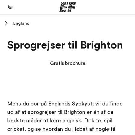
England
Hjem
Velkommen til EF
Sprogrejser til Brighton
Programmer
Se alt hvad vi gør
Gratis brochure
Kontorer
Find et kontor nær dig
Om os
EF Campus
EF Campus
Mens du bor på Englands Sydkyst, vil du finde
Hvem er vi?
ud af at sprogrejser til Brighton er én af de
Karriere
bedste måder at lære engelsk. Drik te, spil
Bliv en del af holdet
cricket, og se hvordan du i løbet af nogle få