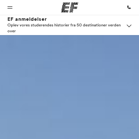
EF anmeldelser
Oplev vores studerendes historier fra 50 destinationer verden
over
Hjem
Programmer
Kontorer
Om
Karriere
os
Velkommen
Se alt hvad vi gør
Find et
Bliv en del
til EF
kontor nær
af holdet
Hvem
dig
er vi?