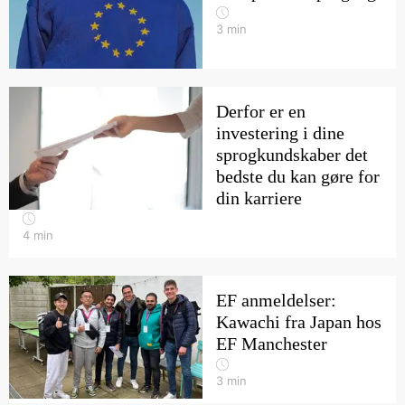
3
min
Derfor er en
investering i dine
sprogkundskaber det
bedste du kan gøre for
din karriere
4
min
EF anmeldelser:
Kawachi fra Japan hos
EF Manchester
3
min