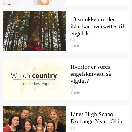
13 smukke ord der
ikke kan oversættes til
engelsk
5
min
Hvorfor er vores
engelskniveau så
vigtigt?
2
min
Lines High School
Exchange Year i Ohio