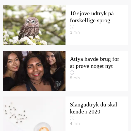
10 sjove udtryk på
forskellige sprog
3
min
Atiya havde brug for
at prøve noget nyt
5
min
Slangudtryk du skal
kende i 2020
4
min