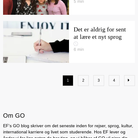
5
min
Det er aldrig for sent
at lære et nyt sprog
6
min
1
2
3
4
Om GO
EF's GO blog skriver om det seneste inden for rejser, sprog, kultur,
international karriere og livet som studerende. Hos EF lever og