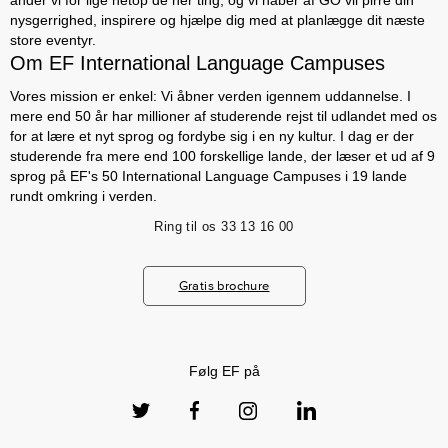
ånder vi for lige netop de her ting, og vi håber af GO vil pirre din
nysgerrighed, inspirere og hjælpe dig med at planlægge dit næste
store eventyr.
Om EF International Language Campuses
Vores mission er enkel: Vi åbner verden igennem uddannelse. I
mere end 50 år har millioner af studerende rejst til udlandet med os
for at lære et nyt sprog og fordybe sig i en ny kultur. I dag er der
studerende fra mere end 100 forskellige lande, der læser et ud af 9
sprog på EF's 50 International Language Campuses i 19 lande
rundt omkring i verden.
Ring til os
33 13 16 00
Gratis brochure
Følg EF på