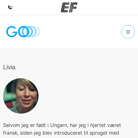
Hjem
Velkommen til EF
Programmer
Se alt hvad vi gør
Livia
Kontorer
Find et kontor nær dig
Om os
Hvem er vi?
Karriere
Selvom jeg er født i Ungarn, har jeg i hjertet været
Bliv en del af holdet
fransk, siden jeg blev introduceret til sproget med