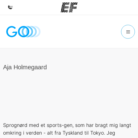
Hjem
Velkommen til EF
Programmer
Se alt hvad vi gør
Aja Holmegaard
Kontorer
Find et kontor nær dig
Om os
Hvem er vi?
Karriere
Sprognørd med et sports-gen, som har bragt mig langt
Bliv en del af holdet
omkring i verden - alt fra Tyskland til Tokyo. Jeg