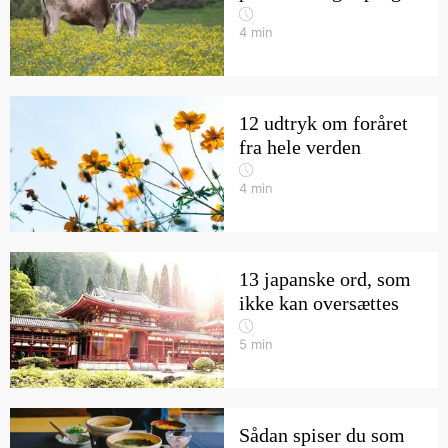
4
min
12 udtryk om foråret
fra hele verden
4
min
13 japanske ord, som
ikke kan oversættes
5
min
Sådan spiser du som