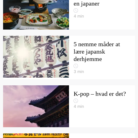
en japaner
4
min
5 nemme måder at
lære japansk
derhjemme
3
min
K-pop – hvad er det?
4
min